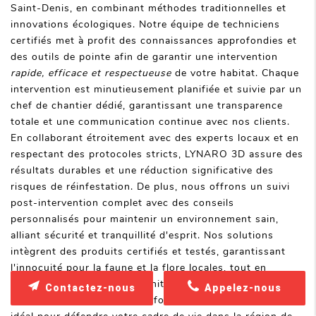
Saint-Denis, en combinant méthodes traditionnelles et
innovations écologiques. Notre équipe de techniciens
certifiés met à profit des connaissances approfondies et
des outils de pointe afin de garantir une intervention
rapide, efficace et respectueuse
de votre habitat. Chaque
intervention est minutieusement planifiée et suivie par un
chef de chantier dédié, garantissant une transparence
totale et une communication continue avec nos clients.
En collaborant étroitement avec des experts locaux et en
respectant des protocoles stricts, LYNARO 3D assure des
résultats durables et une réduction significative des
risques de réinfestation. De plus, nous offrons un suivi
post-intervention complet avec des conseils
personnalisés pour maintenir un environnement sain,
alliant sécurité et tranquillité d'esprit. Nos solutions
intègrent des produits certifiés et testés, garantissant
l'innocuité pour la faune et la flore locales, tout en
répondant aux exigences sanitaires. Ce souci du détail et
Contactez-nous
Appelez-nous
cette approche responsable font de nous le partenaire